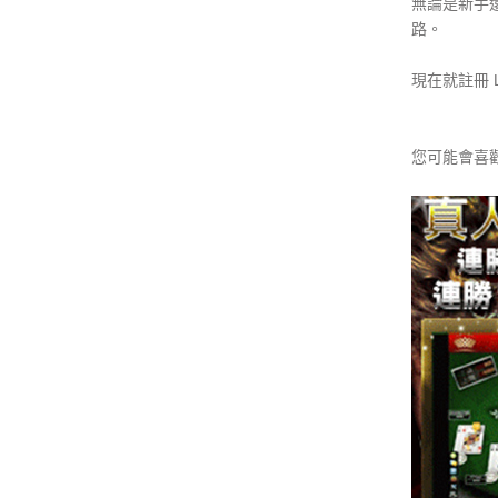
無論是新手
路。
現在就註冊 
您可能會喜