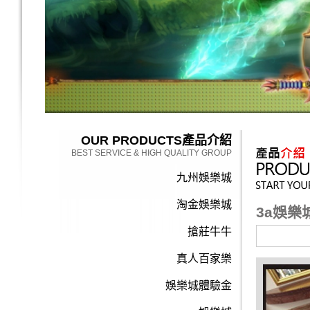
OUR PRODUCTS
產品介紹
BEST SERVICE & HIGH QUALITY GROUP
九州娛樂城
淘金娛樂城
3a娛樂
搶莊牛牛
真人百家樂
娛樂城體驗金