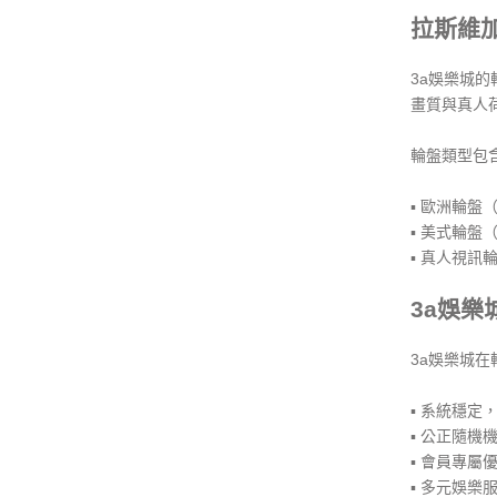
拉斯維
3a娛樂城
畫質與真人
輪盤類型包
▪︎ 歐洲輪盤（
▪︎ 美式輪盤（
▪︎ 真人視
3a娛
3a娛樂城
▪︎ 系統穩
▪︎ 公正隨
▪︎ 會員專
▪︎ 多元娛