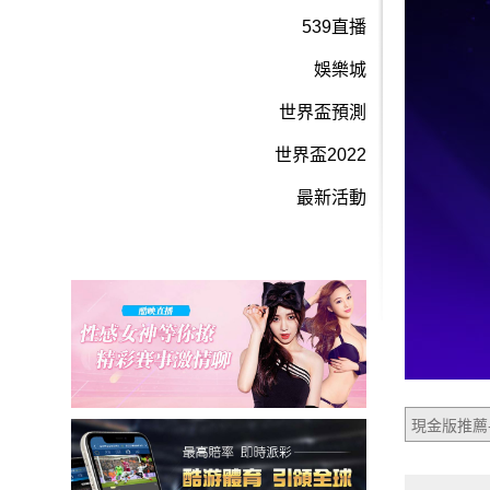
539直播
娛樂城
世界盃預測
世界盃2022
最新活動
現金版推薦