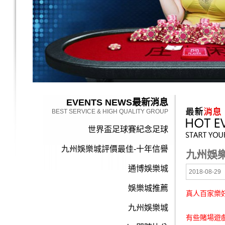
EVENTS NEWS
最新消息
BEST SERVICE & HIGH QUALITY GROUP
世界盃足球賽紀念足球
九州娛樂城評價最佳-十年信譽
九州娛
通博娛樂城
2018-08-29
娛樂城推薦
真人百家樂
九州娛樂城
有些賭場遊