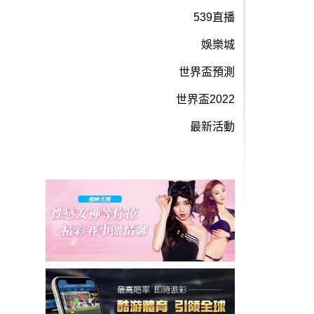
539直播
娛樂城
世界盃預測
世界盃2022
最新活動