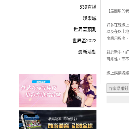
539直播
【最簡單的老
娛樂城
許多在線線上
世界盃預測
以及在以土地
度應用程序，
世界盃2022
最新活動
對於新手，許
可能性，而不
線上娛樂城能
百家樂賺錢