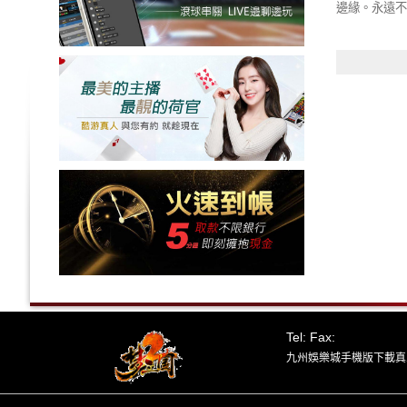
邊緣。永遠不
Tel: Fax:
九州娛樂城手機版下載真