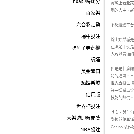
nba即時比分
實際上看起來
腦的人中，越
百家樂
六合彩走勢
不想繼續在台
場中投注
線上娛樂城是
在滿足即使是
吃角子老虎機
人難以置信的
玩運
但是是什麼讓
美金盤口
特的運氣、直
3a娛樂城
世界盃投注
電
註冊送體驗金
信用版
技能的熱情。
世界杯投注
其次，與任何
大樂透即時開獎
樂趣並使其“真
Casino
NBA投注