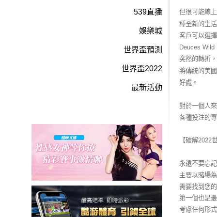
539直播
但很可能線上
種全新的生活方
娛樂城
客戶可以選擇快節
Deuces 
世界盃預測
突然的轉折，
世界盃2022
將傳統的美國
好處。
最新活動
對於一個人來
各種投注的專
【破解202
永遠不要忘記
主要以賭場為
需要找到您的
第一個也是最
考慮任何形式