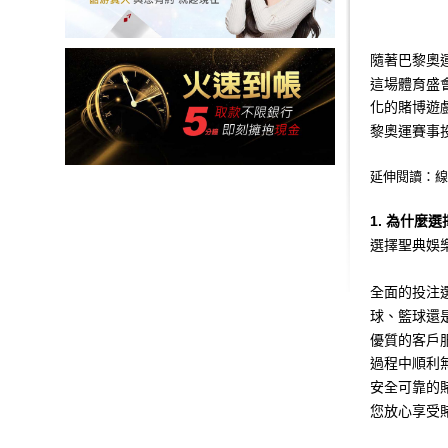
隨著巴黎奧
這場體育盛
化的賭博遊
黎奧運賽事
延伸閱讀：
線
1. 為什麼
選擇聖典娛
全面的投注
球、籃球還
優質的客戶
過程中順利
安全可靠的
您放心享受