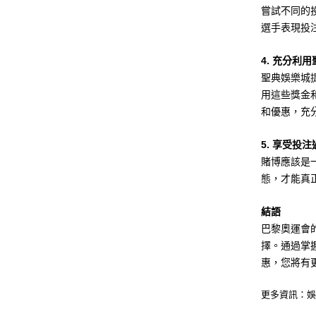
嘗試不同的
選手表現投
4. 充分利
聖典娛樂城
用這些獎金
和優惠，充
5. 享受投
賭博應該是
態，才能真
結語
巴黎奧運會
擇。通過掌
惠，您將有
更多資訊：
娛