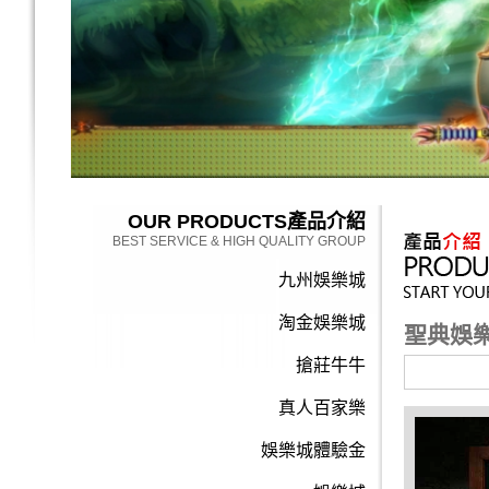
OUR PRODUCTS
產品介紹
BEST SERVICE & HIGH QUALITY GROUP
九州娛樂城
淘金娛樂城
聖典娛
搶莊牛牛
真人百家樂
娛樂城體驗金