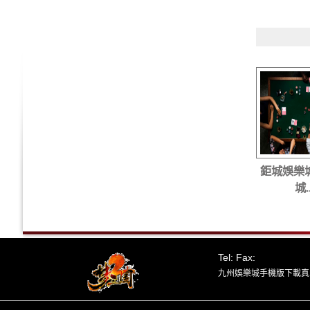
鉅城娛樂
城..
Tel: Fax:
九州娛樂城手機版下載真