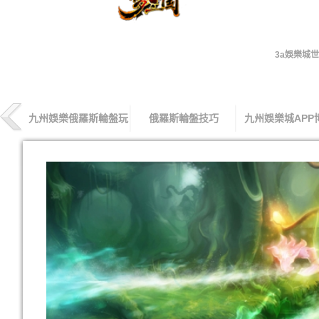
3a娛樂城
客服
九州娛樂俄羅斯輪盤玩
俄羅斯輪盤技巧
九州娛樂城APP