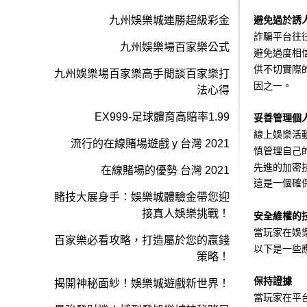
九州娛樂城連勝超級彩金
避免過於誘
詐騙平台往
九州娛樂場百家樂公式
避免過度相
供不切實際
九州娛樂場百家樂高手閒談百家樂打
因之一。
法心得
EX999-足球體育高賠率1.99
妥善管理個
線上娛樂活
流行的在線賭場遊戲 y 台灣 2021
慎管理自己
先進的加密
在線賭場的優勢 台灣 2021
這是一個確
賭技大展身手：娛樂城體驗金帶您迎
接真人娛樂挑戰！
安全維權的
當玩家在娛
百家樂必看攻略，打造屬於您的贏錢
以下是一些
策略！
保持證據
揭開神秘面紗！娛樂城遊戲新世界！
當玩家在平