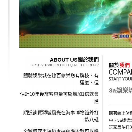
ABOUT US
關於我們
BEST SERVICE & HIGH QUALITY GROUP
體驗娛樂城在線百傢樂您有牌技、有
運氣、但
3a娛
估計10年後旅客容量可望增加1倍就會
進
順道飹覽獅城風光在海事博物館外打
隨著線上賭
造八琖
中，3a娛
玩家反映在
全毬博弈市場仍處擴張階段就可以獲