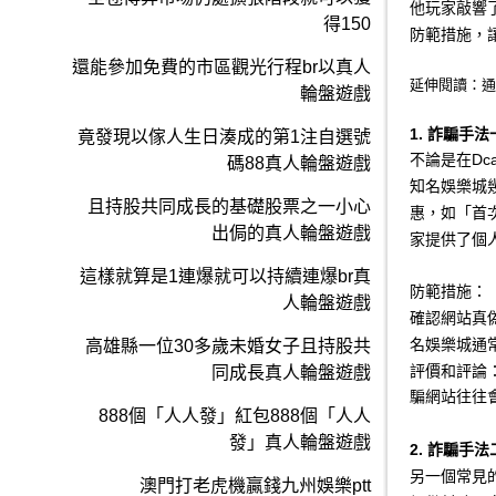
他玩家敲響
得150
防範措施，
還能參加免費的市區觀光行程br以真人
延伸閱讀：
通
輪盤遊戲
1. 詐騙手
竟發現以傢人生日湊成的第1注自選號
不論是在Dc
碼88真人輪盤遊戲
知名娛樂城
且持股共同成長的基礎股票之一小心
惠，如「首
出侷的真人輪盤遊戲
家提供了個
這樣就算是1連爆就可以持續連爆br真
防範措施：
人輪盤遊戲
確認網站真
名娛樂城通
高雄縣一位30多歲未婚女子且持股共
評價和評論：
同成長真人輪盤遊戲
騙網站往往
888個「人人發」紅包888個「人人
發」真人輪盤遊戲
2. 詐騙手
另一個常見
澳門打老虎機贏錢九州娛樂ptt