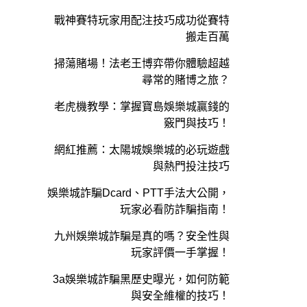
戰神賽特玩家用配注技巧成功從賽特
搬走百萬
掃蕩賭場！法老王博弈帶你體驗超越
尋常的賭博之旅？
老虎機教學：掌握寶島娛樂城贏錢的
竅門與技巧！
網紅推薦：太陽城娛樂城的必玩遊戲
與熱門投注技巧
娛樂城詐騙Dcard、PTT手法大公開，
玩家必看防詐騙指南！
九州娛樂城詐騙是真的嗎？安全性與
玩家評價一手掌握！
3a娛樂城詐騙黑歷史曝光，如何防範
與安全維權的技巧！